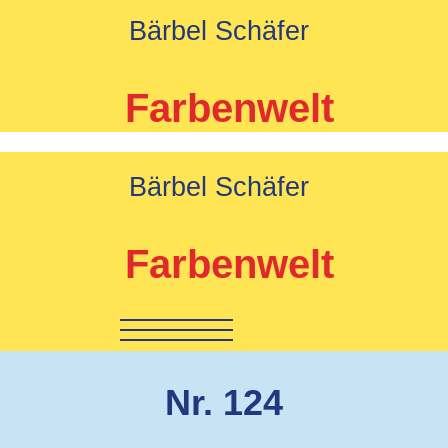
Zum
Bärbel Schäfer
Inhalt
springen
Farbenwelt
Bärbel Schäfer
Farbenwelt
Nr. 124