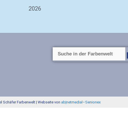
2026
l Schäfer Farbenwelt | Webseite von
ab|netmedial
–
Senionex